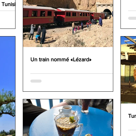
 Tunisie
Un train nommé «Lézard»
Tun