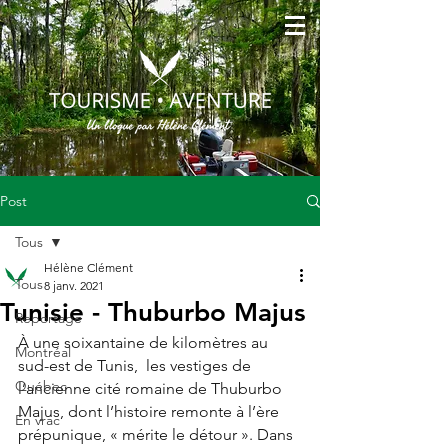
Post
Tous
Hélène Clément
Tous
8 janv. 2021
Tunisie - Thuburbo Majus
Reportage
À une soixantaine de kilomètres au 
Montréal
sud-est de Tunis,  les vestiges de 
Québec
l’ancienne cité romaine de Thuburbo 
Majus, dont l’histoire remonte à l’ère 
En vrac
prépunique, « mérite le détour ». Dans 