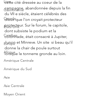
Livre
cette cité dressée au coeur de la 
campagne, abandonnée depuis la fin 
Gastronomie
du VII e siècle, étaient célébrés des 
Canada
dieux que l'on croyait protecteur 
protecteur. Sur le forum, le capitole, 
États-Unis
dont subsiste le podium et la 
Caraïbes
colonnade, était consacré à Jupiter, 
Junon et Minreve. Un site  si beau qu'il 
Europe
donne la chair de poule surtout 
Afrique
lorsque le tonnerre gronde au loin.
Amérique Centrale
Amérique du Sud
Asie
Asie Centrale
Moyen Orient