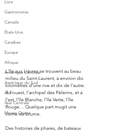
Livre
Gastronomie
Canada
États-Unis
Caraïbes
Europe
Afrique
L'île aux Lièvres se trouvent au beau 
Amérique Centrale
milieu du Saint-Laurent, à environ dix 
Amérique du Sud
kilomètres d’une rive et dix de l’autre. 
À l’ouest, l’archipel des Pèlerins, et à 
Asie
l’est, l’île Blanche, l’île Verte, l’île 
Asie Centrale
Rouge… Quelque part mugit une 
Moyen Orient
corne de brume.  
Des histoires de phares, de bateaux 