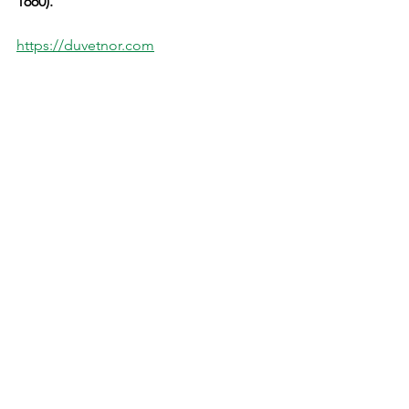
1660).
https://duvetnor.com
Québec
Canada
En vrac
Voir tout
Posts récents