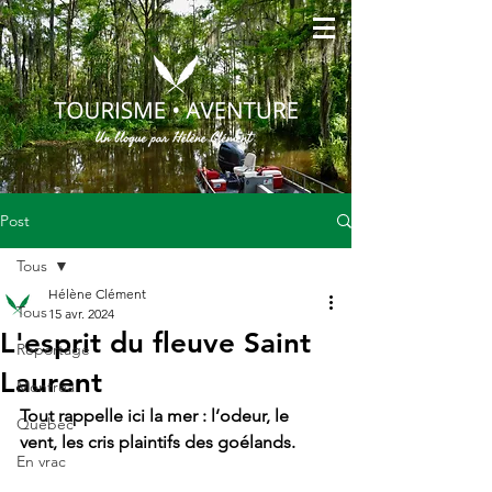
Post
Tous
Hélène Clément
Tous
15 avr. 2024
L'esprit du fleuve Saint
Reportage
Laurent
Montréal
Tout rappelle ici la mer : l’odeur, le 
Québec
vent, les cris plaintifs des goélands.
En vrac