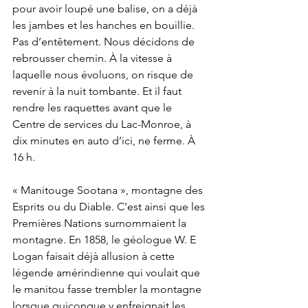
pour avoir loupé une balise, on a déjà 
les jambes et les hanches en bouillie. 
Pas d’entêtement. Nous décidons de 
rebrousser chemin. À la vitesse à 
laquelle nous évoluons, on risque de 
revenir à la nuit tombante. Et il faut 
rendre les raquettes avant que le 
Centre de services du Lac-Monroe, à 
dix minutes en auto d’ici, ne ferme. À 
16 h.
« Manitouge Sootana », montagne des 
Esprits ou du Diable. C’est ainsi que les 
Premières Nations surnommaient la 
montagne. En 1858, le géologue W. E 
Logan faisait déjà allusion à cette 
légende amérindienne qui voulait que 
le manitou fasse trembler la montagne 
lorsque quiconque y enfreignait les 