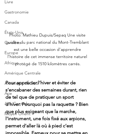
Livre
Gastronomie
Canada
États-Unis
Photo: Mathieu Dupuis/Sepaq Une visite 
guidée du parc national du Mont-Tremblant 
Caraïbes
est une belle occasion d’apprendre 
Europe
l’histoire de cet immense territoire naturel 
Afrique
protégé de 1510 kilomètres carrés.
Amérique Centrale
Pour apprécier l’hiver et éviter de 
Amérique du Sud
s’encabaner des semaines durant, rien 
Asie
de tel que de pratiquer un sport 
Asie Centrale
d’hiver. Pourquoi pas la raquette ? Bien 
que plus exigeant que la marche, 
Moyen Orient
l’instrument, une fois fixé aux arpions, 
permet d’aller là où à pied c’est 
impossible. Fameux pour se mettre en 