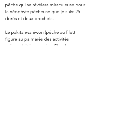
pêche qui se révélera miraculeuse pour 
la néophyte pêcheuse que je suis: 25 
dorés et deux brochets.
Le pakitahwaniwon (pêche au filet) 
figure au palmarès des activités 
prévues l'été sur le site. Chez les 
Attikameks, le mode de vie est régi par 
six saisons rituelles en fonction de la 
nature et des déplacements sur le 
territoire, explique Vincent Nikoué, 
chef du campement de Matakan.
«En été [nipin], on ramasse aussi des 
bleuets, on se promène en forêt, on 
identifie les plantes, on chasse le petit 
gibier et on prélève l'écorce. On nous 
surnomme "le peuple de l'écorce" car 