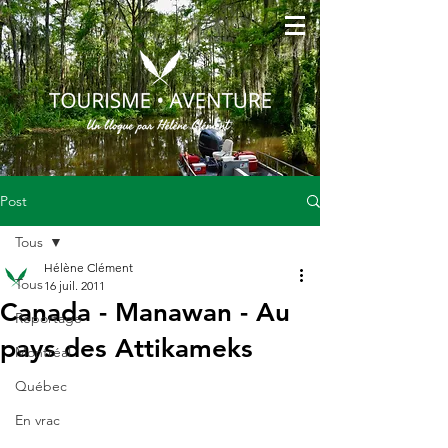
Post
Tous
Hélène Clément
Tous
16 juil. 2011
Canada - Manawan - Au
Reportage
pays des Attikameks
Montréal
Québec
En vrac