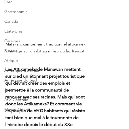
Livre
Gastronomie
Canada
États-Unis
Caraïbes
Matakan, campement traditionnel attikamek 
Europe
aménagé sur un îlot au milieu du lac Kempt. 
Afrique
Les Attikameks de Manawan mettent 
Amérique Centrale
sur pied un étonnant projet touristique 
Amérique du Sud
qui devrait créer des emplois et 
permettre à la communauté de 
Asie
renouer avec ses racines. Mais qui sont 
Asie Centrale
donc les Attikameks? Et comment vie 
Moyen Orient
ce peuple de 6500 habitants qui résiste 
tant bien que mal à la tourmente de 
l'histoire depuis le début du XXe 