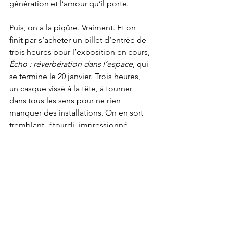
génération et l’amour qu’il porte.
Puis, on a la piqûre. Vraiment. Et on 
finit par s’acheter un billet d’entrée de 
trois heures pour l’exposition en cours, 
Écho : réverbération dans l’espace
, qui 
se termine le 20 janvier. Trois heures, 
un casque vissé à la tête, à tourner 
dans tous les sens pour ne rien 
manquer des installations. On en sort 
tremblant, étourdi, impressionné, 
bouleversé.
Oui, bouleversé. Surtout après le 
visionnement de l’installation 
Vestige
, 
une expérience en réalité virtuelle de 
treize minutes, réalisée par Aaron 
Bradbury et produite par Paul 
Mowbray, Antoine Cayrol et Jill Keklas 