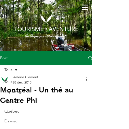
Post
Tous
Hélène Clément
Tous
28 déc. 2018
Montréal - Un thé au
Reportage
Centre Phi
Montréal
Québec
En vrac