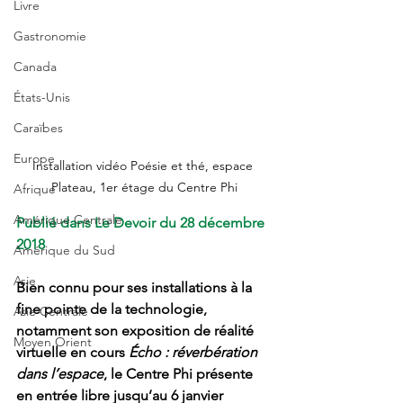
Livre
Gastronomie
Canada
États-Unis
Caraïbes
Europe
Installation vidéo Poésie et thé, espace 
Plateau, 1er étage du Centre Phi
Afrique
Amérique Centrale
Publié dans Le Devoir du 28 décembre 
2018
Amérique du Sud
Asie
Bien connu pour ses installations à la 
fine pointe de la technologie, 
Asie Centrale
notamment son exposition de réalité 
Moyen Orient
virtuelle en cours 
Écho : réverbération 
dans l’espace
, le Centre Phi présente 
en entrée libre jusqu’au 6 janvier 