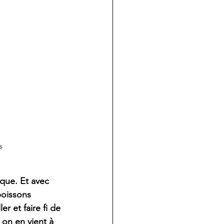
s
que. Et avec 
poissons 
er et faire fi de 
 on en vient à 