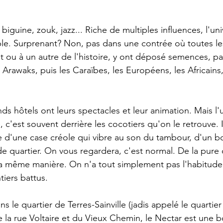
 biguine, zouk, jazz... Riche de multiples influences, l'un
sable. Surprenant? Non, pas dans une contrée où toutes le
ou à un autre de l'histoire, y ont déposé semences, pa
Arawaks, puis les Caraïbes, les Européens, les Africains, 
nds hôtels ont leurs spectacles et leur animation. Mais 
e, c'est souvent derrière les cocotiers qu'on le retrouve. Il
te d'une case créole qui vibre au son du tambour, d'un bo
de quartier. On vous regardera, c'est normal. De la pure 
a même manière. On n'a tout simplement pas l'habitude 
tiers battus.
s le quartier de Terres-Sainville (jadis appelé le quartier
e la rue Voltaire et du Vieux Chemin, le Nectar est une 