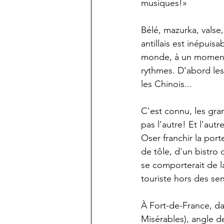
musiques!»
Bélé, mazurka, valse,
antillais est inépui
monde, à un moment 
rythmes. D'abord les 
les Chinois...
C'est connu, les gra
pas l'autre! Et l'autr
Oser franchir la por
de tôle, d'un bistro 
se comporterait de l
touriste hors des sen
À Fort-de-France, dan
Misérables), angle d