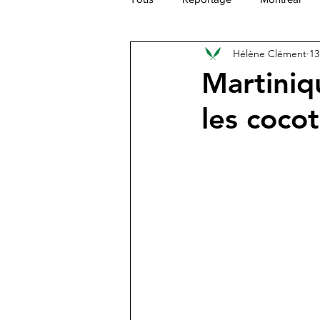
Hélène Clément
13
Caraïbes
Europe
Afriq
Martiniqu
les cocot
Moyen Orient