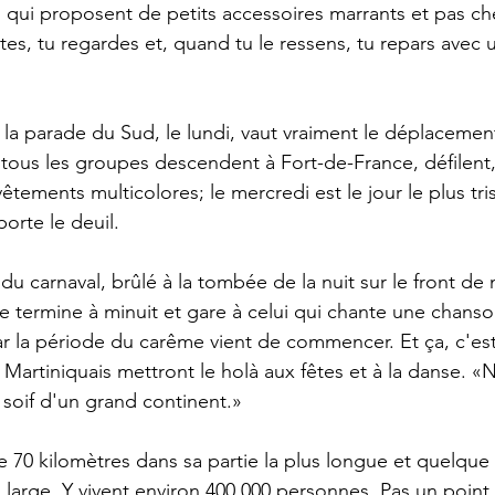
qui proposent de petits accessoires marrants et pas ch
êtes, tu regardes et, quand tu le ressens, tu repars avec 
 la parade du Sud, le lundi, vaut vraiment le déplacement
r tous les groupes descendent à Fort-de-France, défilent,
êtements multicolores; le mercredi est le jour le plus tri
orte le deuil. 
i du carnaval, brûlé à la tombée de la nuit sur le front de
e termine à minuit et gare à celui qui chante une chanso
ar la période du carême vient de commencer. Et ça, c'est
s Martiniquais mettront le holà aux fêtes et à la danse.
a soif d'un grand continent.» 
 70 kilomètres dans sa partie la plus longue et quelque 
s large. Y vivent environ 400 000 personnes. Pas un point d