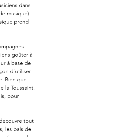
usiciens dans 
 de musique) 
usique prend 
ampagnes... 
iens goûter à 
ur à base de 
on d'utiliser 
e. Bien que 
 la Toussaint. 
is, pour 
 découvre tout 
s, les bals de 