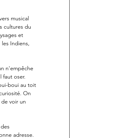
ivers musical 
s cultures du 
ysages et 
les Indiens, 
l'un n'empêche 
 faut oser. 
ui-boui au toit 
curiosité. On 
de voir un 
 des 
bonne adresse. 