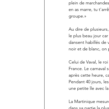
plein de marchandes 
en as marre, tu t'arr
groupe.»
Au dire de plusieurs,
le plus beau jour ca
dansent habillés de v
noir et de blanc, on p
Celui de Vaval, le ro
France. Le carnaval s
après cette heure, c
Pendant 40 jours, le
une petite île avec l
La Martinique mesure
dans sa partie la plu