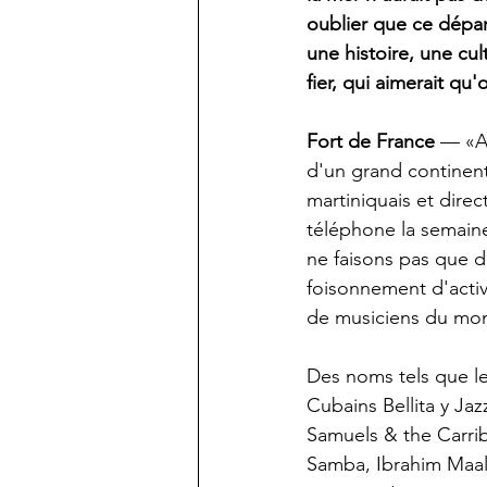
oublier que ce départ
une histoire, une cu
fier, qui aimerait q
Fort de France 
— «Ai
d'un grand continent
martiniquais et direc
téléphone la semaine 
ne faisons pas que da
foisonnement d'activi
de musiciens du monde
Des noms tels que le
Cubains Bellita y Ja
Samuels & the Carrib
Samba, Ibrahim Maalo