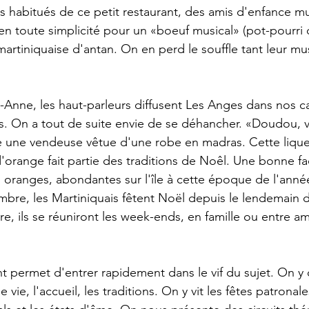
es habitués de ce petit restaurant, des amis d'enfance m
 en toute simplicité pour un «boeuf musical» (pot-pourri
rtiniquaise d'antan. On en perd le souffle tant leur m
Anne, les haut-parleurs diffusent Les Anges dans nos c
ais. On a tout de suite envie de se déhancher. «Doudou, v
 une vendeuse vêtue d'une robe en madras. Cette lique
'orange fait partie des traditions de Noêl. Une bonne faç
s oranges, abondantes sur l'île à cette époque de l'anné
mbre, les Martiniquais fêtent Noël depuis le lendemain de
, ils se réuniront les week-ends, en famille ou entre am
nt permet d'entrer rapidement dans le vif du sujet. On y
vie, l'accueil, les traditions. On y vit les fêtes patronale