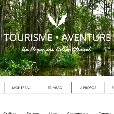
MONTRÉAL
EN VRAC
À PROPOS
R
Québec
En vrac
Livre
Gastronomie
Canada