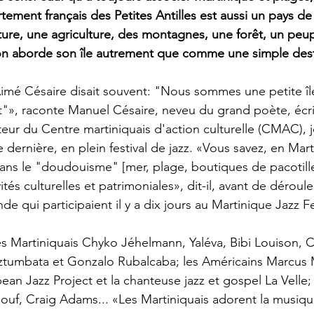
ement français des Petites Antilles est aussi un pays de l
lture, une agriculture, des montagnes, une forêt, un peup
u'on aborde son île autrement que comme une simple desti
mé Césaire disait souvent: "Nous sommes une petite île 
"», raconte Manuel Césaire, neveu du grand poète, écri
teur du Centre martiniquais d'action culturelle (CMAC), j
dernière, en plein festival de jazz. «Vous savez, en Mar
ns le "doudouisme" [mer, plage, boutiques de pacotille...]
tés culturelles et patrimoniales», dit-il, avant de dérouler
 qui participaient il y a dix jours au Martinique Jazz Fes
s Martiniquais Chyko Jéhelmann, Yaléva, Bibi Louison, Cha
zztumbata et Gonzalo Rubalcaba; les Américains Marcus M
ean Jazz Project et la chanteuse jazz et gospel La Velle;
uf, Craig Adams... «Les Martiniquais adorent la musique