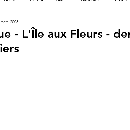
 déc. 2008
ue
Amérique Centrale
Amérique du Sud
Asie
As
e - L'Île aux Fleurs - de
iers