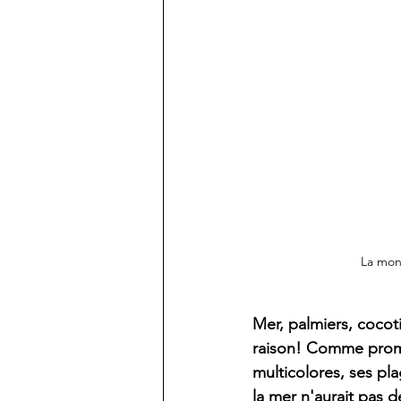
La mon
Mer, palmiers, cocot
raison! Comme promis
multicolores, ses plag
la mer n'aurait pas d