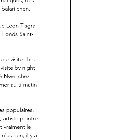
ématiques, des 
balari chen.
ue Léon Tisgra, 
à Fonds Saint-
une visite chez 
visite by night 
té Nwel chez 
mer au ti-matin 
es populaires. 
 artiste peintre 
t vraiment le 
'as rien, il y a 