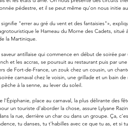
als et les états d'âme. On nous présente des circuits th
nnée pédestre, et il se peut même qu'on nous initie au 
signifie "errer au gré du vent et des fantaisies"», expliq
 agrotouristique le Hameau du Morne des Cadets, situé 
e la Martinique. 
 à saveur antillaise qui commence en début de soirée par 
unch et les accras, se poursuit au restaurant puis par une 
iers de Fort-de-France, un zouk chez un cousin, un chan
irée carnaval chez le voisin, une grillade et un bain de 
 pêche à la senne, au lever du soleil.
l'Épiphanie, place au carnaval, la plus délirante des fêt
our un touriste d'aborder la chose, assure Lylyane Razin,
dans la rue, derrière un char ou dans un groupe. Ça, c'es
adence, tu danses, tu t'habilles avec ce que tu as, et si tu n