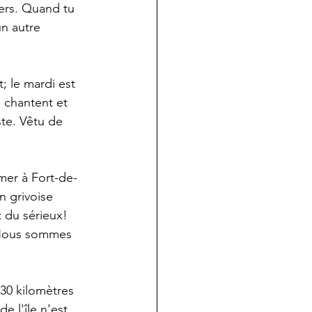
ers. Quand tu 
un autre 
; le mardi est 
 chantent et 
ste. Vêtu de 
 mer à Fort-de-
n grivoise 
 du sérieux! 
 «Nous sommes 
30 kilomètres 
e l'île n'est 