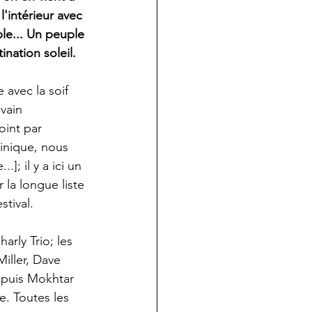
'intérieur avec 
le... Un peuple 
nation soleil.
avec la soif 
vain 
oint par 
tinique, nous 
; il y a ici un 
 la longue liste 
tival. 
rly Trio; les 
iller, Dave 
 puis Mokhtar 
. Toutes les 