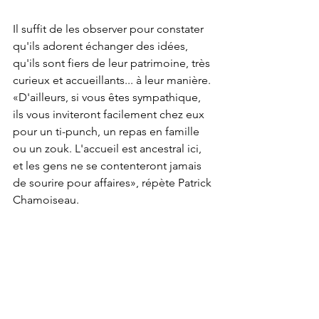
Il suffit de les observer pour constater 
qu'ils adorent échanger des idées, 
qu'ils sont fiers de leur patrimoine, très 
curieux et accueillants... à leur manière. 
«D'ailleurs, si vous êtes sympathique, 
ils vous inviteront facilement chez eux 
pour un ti-punch, un repas en famille 
ou un zouk. L'accueil est ancestral ici, 
et les gens ne se contenteront jamais 
de sourire pour affaires», répète Patrick 
Chamoiseau.
Depuis quelques années, en 
Martinique, les touristes curieux ont pu 
assister à un certain retour du savoir-
faire gastronomique, architectural, 
musical. Danses, tambours, outils, 