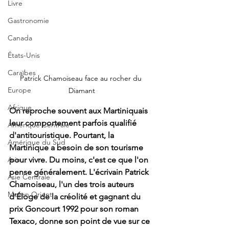
Livre
Gastronomie
Canada
États-Unis
Caraïbes
Patrick Chamoiseau face au rocher du 
Europe
Diamant
Afrique
On reproche souvent aux Martiniquais 
leur comportement parfois qualifié 
Amérique Centrale
d'antitouristique. Pourtant, la 
Amérique du Sud
Martinique a besoin de son tourisme 
pour vivre. Du moins, c'est ce que l'on 
Asie
pense généralement. L'écrivain Patrick 
Asie Centrale
Chamoiseau, l'un des trois auteurs 
Moyen Orient
d'Éloge de la créolité et gagnant du 
prix Goncourt 1992 pour son roman 
Texaco, donne son point de vue sur ce 