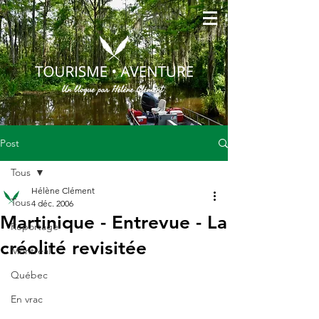
Post
Tous
Hélène Clément
Tous
4 déc. 2006
Martinique - Entrevue - La
Reportage
créolité revisitée
Montréal
Québec
En vrac