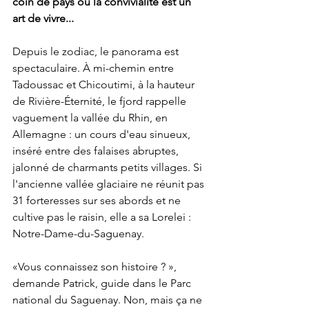
coin de pays ou la convivialité est un 
art de vivre...
Depuis le zodiac, le panorama est 
spectaculaire. À mi-chemin entre 
Tadoussac et Chicoutimi, à la hauteur 
de Rivière-Éternité, le fjord rappelle 
vaguement la vallée du Rhin, en 
Allemagne : un cours d'eau sinueux, 
inséré entre des falaises abruptes, 
jalonné de charmants petits villages. Si 
l'ancienne vallée glaciaire ne réunit pas 
31 forteresses sur ses abords et ne 
cultive pas le raisin, elle a sa Lorelei : 
Notre-Dame-du-Saguenay. 
«Vous connaissez son histoire ? », 
demande Patrick, guide dans le Parc 
national du Saguenay. Non, mais ça ne 