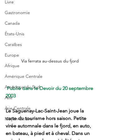
Livre
Gastronomie
Canada
États-Unis
Caraïbes
Europe
Via ferrata au-dessus du fjord
Afrique
Amérique Centrale
Amérique du Sud
Publié dans le Devoir du 20 septembre 
2003
Asie
Asie Centrale
Le Saguenay-Lac-Saint-Jean joue la 
carte du tourisme hors saison. Petite 
Moyen Orient
virée automnale dans le fjord, en auto, 
en bateau, à pied et à cheval. Dans un 