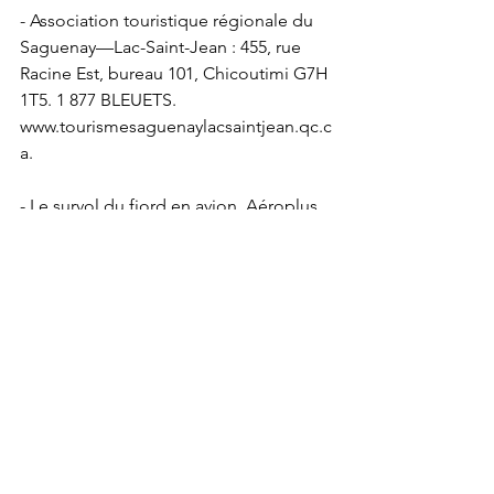
- Association touristique régionale du 
Saguenay—Lac-Saint-Jean : 455, rue 
Racine Est, bureau 101, Chicoutimi G7H 
1T5. 1 877 BLEUETS. 
www.tourismesaguenaylacsaintjean.qc.c
a.
- Le survol du fjord en avion. Aéroplus 
La Baie, opération annuelle au terminal 
civil, voisin de l'aéroport de Bagotville. 
1 877 677-1717.
- La verrerie d'art Touverre. 
Démonstration en atelier de la 
technique du soufflage de verre. 
Oeuvres réalisées par l'artiste 
Giuseppe Benedetto. 1 877 544-1660.