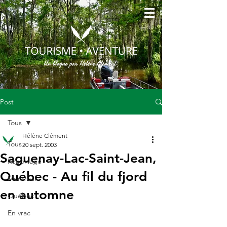
Post
Tous
Hélène Clément
Tous
20 sept. 2003
Saguenay-Lac-Saint-Jean,
Reportage
Québec - Au fil du fjord
Montréal
en automne
Québec
En vrac