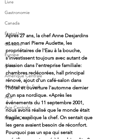
Livre
Gastronomie
Canada
États-Unis
Après 27 ans, la chef Anne Desjardins 
et son mari Pierre Audette, les 
Caraïbes
propriétaires de l'Eau à la bouche, 
Europe
s'investissent toujours avec autant de 
passion dans l'entreprise familiale: 
Afrique
chambres redécorées, hall principal 
Amérique Centrale
rénové, ajout d'un café-salon dans 
Amérique du Sud
l'hôtel et ouverture l'automne dernier 
d'un spa nordique. «Après les 
Asie
événements du 11 septembre 2001, 
Asie Centrale
nous avons réalisé que le monde était 
fragile, explique la chef. On sentait que 
Moyen Orient
les gens avaient besoin de réconfort. 
Pourquoi pas un spa qui serait 