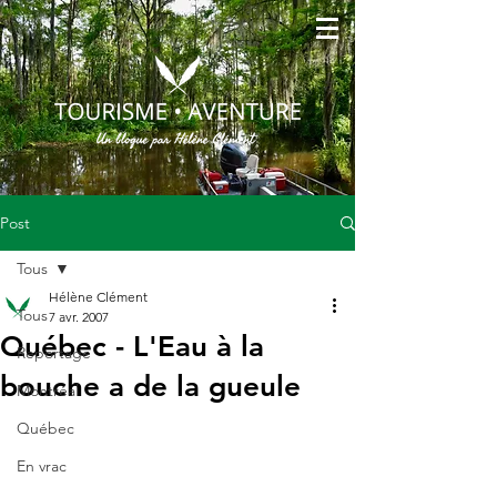
Post
Tous
Hélène Clément
Tous
7 avr. 2007
Québec - L'Eau à la
Reportage
bouche a de la gueule
Montréal
Québec
En vrac