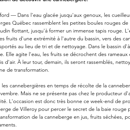
ford — Dans l'eau glacée jusqu'aux genoux, les cueilleu
erges Québec rassemblent les petites boules rouges de
din flottant, jusqu'à former un immense tapis rouge. L'
des fruits d'une extrémité à l'autre du bassin, vers des ca
portés au lieu de tri et de nettoyage. Dans le bassin d'à
. Elle agite l'eau, les fruits se décrochent des rameaux e
s d'air. À leur tour, demain, ils seront rassemblés, nettoyé
transportés vers l'usine de transformation.	
ans les cannebergières en temps de récolte de la cannebe
vembre. Mais ne se présente pas chez le producteur d'a
invité. L'occasion est donc très bonne ce week-end de pro
erge de Villeroy pour percer le secret de la baie rouge p
ransformation de la canneberge en jus, fruits séchées, 
aments. 