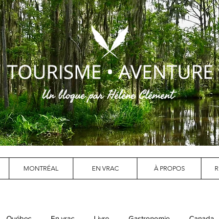
MONTRÉAL
EN VRAC
À PROPOS
R
Québec
En vrac
Livre
Gastronomie
Canada