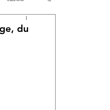
ie Centrale
ge, du