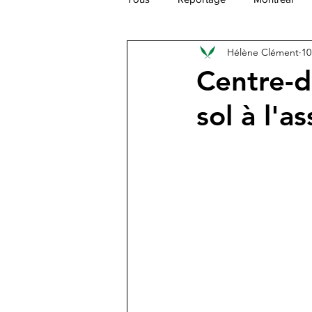
Hélène Clément
10
Caraïbes
Europe
Afriq
Centre-d
sol à l'as
Moyen Orient