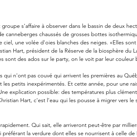
t groupe s'affaire à observer dans le bassin de deux hect
s de canneberges chaussés de grosses bottes isothermiqu
e ciel, une volée d'oies blanches des neiges. «Elles sont
tian Hart, président de la Réserve de la biosphère du La
s sont des ados sur le party, on le voit par leur couleur
s qui n'ont pas couvé qui arrivent les premières au Québ
nt les petits inexpérimentés. Et cette année, pour une ra
. Une explication possible: des températures plus clément
istian Hart, c'est l'eau qui les pousse à migrer vers le 
apidement. Qui sait, elle arriveront peut-être par milli
lui préférant la verdure dont elles se nourrisent à celle