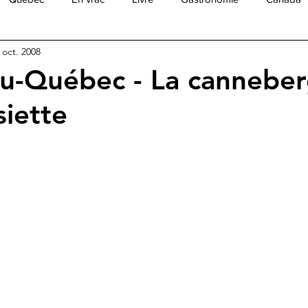
 oct. 2008
ue
Amérique Centrale
Amérique du Sud
Asie
As
u-Québec - La canneber
siette