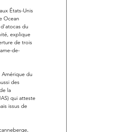
aux États-Unis 
ue Ocean 
 d'atocas du 
ité, explique 
rture de trois 
-Dame-de-
en Amérique du 
aussi des 
de la 
AS) qui atteste 
ais issus de 
 canneberge, 