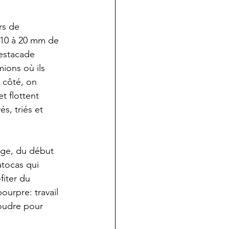
rs de 
 10 à 20 mm de 
estacade 
mions où ils 
 côté, on 
t flottent 
s, triés et 
rge, du début 
tocas qui 
fiter du 
ourpre: travail 
poudre pour 