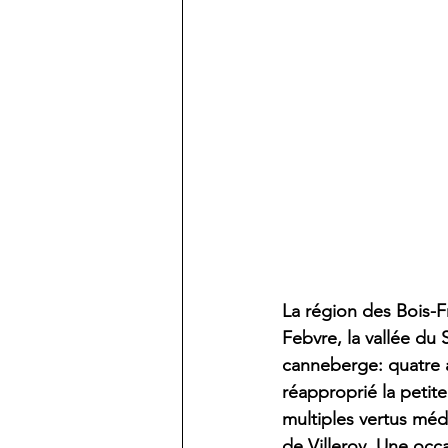
La région des Bois-Fr
Febvre, la vallée du 
canneberge: quatre a
réapproprié la petit
multiples vertus méd
de Villeroy. Une occ