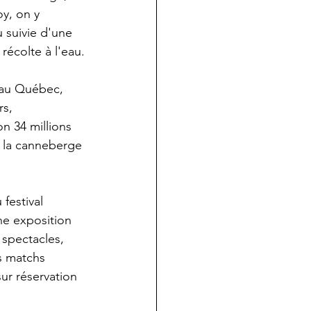
oy, on y 
 suivie d'une 
récolte à l'eau.
e au Québec, 
s, 
n 34 millions 
, la canneberge 
festival 
ne exposition 
spectacles, 
s matchs 
r réservation 