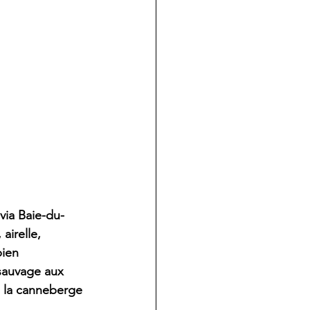
via Baie-du-
airelle, 
ien 
 sauvage aux 
e la canneberge 