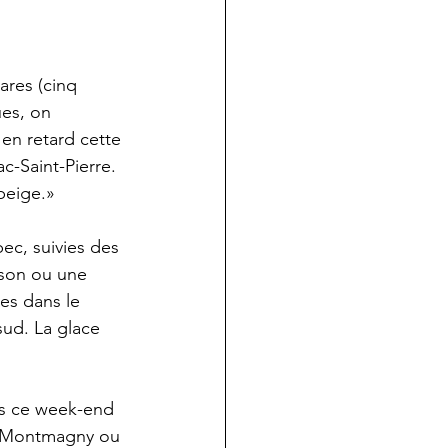
ares (cinq 
es, on 
 en retard cette 
c-Saint-Pierre. 
 beige.»
ec, suivies des 
ison ou une 
es dans le 
sud. La glace 
ers ce week-end 
 de Montmagny ou 