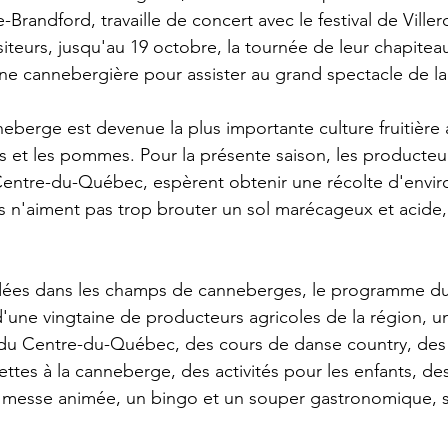
-Brandford, travaille de concert avec le festival de Viller
iteurs, jusqu'au 19 octobre, la tournée de leur chapiteau
ne cannebergière pour assister au grand spectacle de la 
nneberge est devenue la plus importante culture fruitièr
s et les pommes. Pour la présente saison, les producteur
entre-du-Québec, espèrent obtenir une récolte d'enviro
hes n'aiment pas trop brouter un sol marécageux et acide
idées dans les champs de canneberges, le programme du 
d'une vingtaine de producteurs agricoles de la région, u
 du Centre-du-Québec, des cours de danse country, des 
ttes à la canneberge, des activités pour les enfants, de
 messe animée, un bingo et un souper gastronomique, su