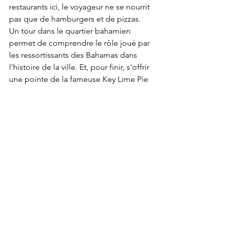
restaurants ici, le voyageur ne se nourrit 
pas que de hamburgers et de pizzas. 
Un tour dans le quartier bahamien 
permet de comprendre le rôle joué par 
les ressortissants des Bahamas dans 
l'histoire de la ville. Et, pour finir, s'offrir 
une pointe de la fameuse Key Lime Pie 
au Blond Giraffe: unique!
En vrac
* Key West est ituée à environ 2800 
kilomètres du pont Champlain, à 
Montréal. En avion, différentes 
compagnies américaines desservent le 
Key West International Airport, dont 
Delta et American Airlines.