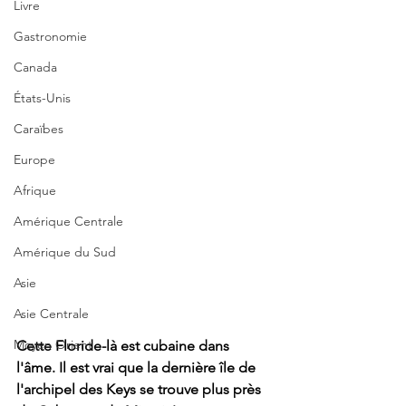
Livre
Gastronomie
Canada
États-Unis
Caraïbes
Europe
Afrique
Amérique Centrale
Amérique du Sud
Asie
Asie Centrale
Moyen Orient
Cette Floride-là est cubaine dans 
l'âme. Il est vrai que la dernière île de 
l'archipel des Keys se trouve plus près 